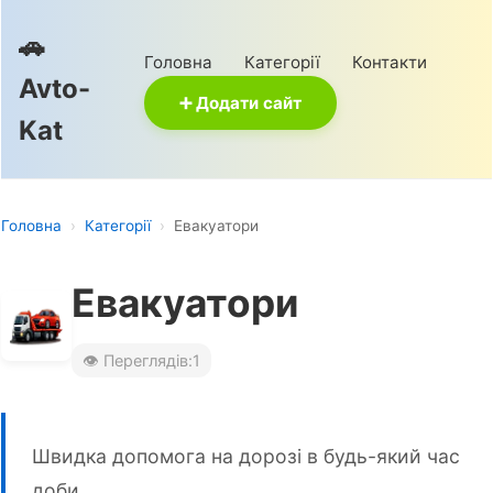
🚗
Головна
Категорії
Контакти
Avto-
➕ Додати сайт
Kat
Головна
›
Категорії
›
Евакуатори
Евакуатори
👁️ Переглядів:
1
Швидка допомога на дорозі в будь-який час
доби.