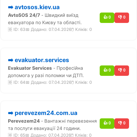
➡️ avtosos.kiev.ua
AvtoSOS 24/7
- Швидкий виїзд
👍 0
👎 0
евакуатора по Києву та області.
🆔 ID: 63
📅 Додано: 07.04.2026
🖱️ Кліків:
0
➡️ evakuator.services
Evakuator Services
- Професійна
👍 0
👎 0
допомога у разі поломки чи ДТП.
🆔 ID: 64
📅 Додано: 07.04.2026
🖱️ Кліків:
0
➡️ perevezem24.com.ua
Perevezem24
- Вантажні перевезення
👍 0
👎 0
та послуги евакуації 24 години.
🆔 ID: 65
📅 Додано: 07.04.2026
🖱️ Кліків:
0