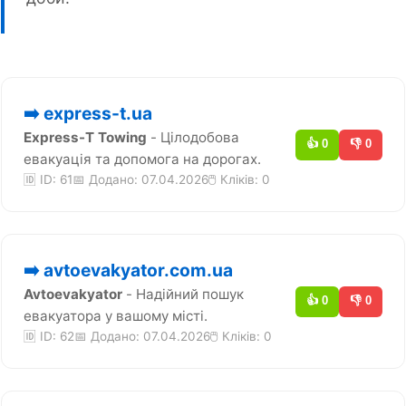
➡️ express-t.ua
Express-T Towing
- Цілодобова
👍 0
👎 0
евакуація та допомога на дорогах.
🆔 ID: 61
📅 Додано: 07.04.2026
🖱️ Кліків:
0
➡️ avtoevakyator.com.ua
Avtoevakyator
- Надійний пошук
👍 0
👎 0
евакуатора у вашому місті.
🆔 ID: 62
📅 Додано: 07.04.2026
🖱️ Кліків:
0