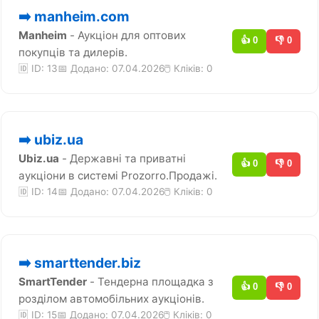
➡️ manheim.com
Manheim
- Аукціон для оптових
👍 0
👎 0
покупців та дилерів.
🆔 ID: 13
📅 Додано: 07.04.2026
🖱️ Кліків:
0
➡️ ubiz.ua
Ubiz.ua
- Державні та приватні
👍 0
👎 0
аукціони в системі Prozorro.Продажі.
🆔 ID: 14
📅 Додано: 07.04.2026
🖱️ Кліків:
0
➡️ smarttender.biz
SmartTender
- Тендерна площадка з
👍 0
👎 0
розділом автомобільних аукціонів.
🆔 ID: 15
📅 Додано: 07.04.2026
🖱️ Кліків:
0