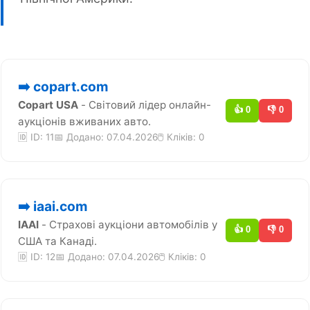
➡️ copart.com
Copart USA
- Світовий лідер онлайн-
👍 0
👎 0
аукціонів вживаних авто.
🆔 ID: 11
📅 Додано: 07.04.2026
🖱️ Кліків:
0
➡️ iaai.com
IAAI
- Страхові аукціони автомобілів у
👍 0
👎 0
США та Канаді.
🆔 ID: 12
📅 Додано: 07.04.2026
🖱️ Кліків:
0