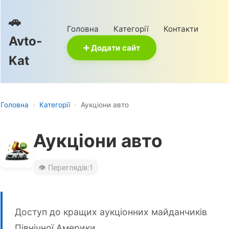
🚗
Головна
Категорії
Контакти
Avto-
➕ Додати сайт
Kat
Головна
›
Категорії
›
Аукціони авто
Аукціони авто
👁️ Переглядів:
1
Доступ до кращих аукціонних майданчиків
Північної Америки.